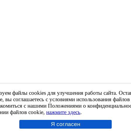
уем файлы cookies для улучшения работы сайта. Оста
 Продажа контрактных ДВС, КПП и др.
е, вы соглашаетесь с условиями использования файлов 
акомиться с нашими Положениями о конфиденциальнос
ов сайта,
ссылка на ресурс обязательна
!
нии файлов cookie,
нажмите здесь
.
рки принадлежат их владельцам.
ботки персональных данных
kies
Я согласен
сит исключительно информационный характер и ни при каких условиях не явл