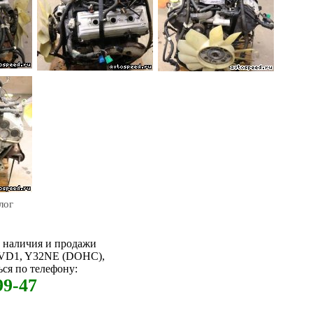
лог
м наличия и продажи
6VD1, Y32NE (DOHC),
ся по телефону:
99-47