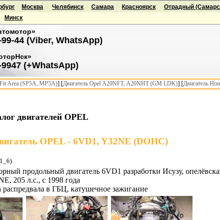
рбург
Москва
Челябинск
Самара
Красноярск
Отрадный (Самарск
Минск
втомотор»
-99-44 (Viber, WhatsApp)
оторНск»
-9947 (+WhatsApp)
] [
] [
it Area (SP5A, MP5A)
Двигатель Opel A20NFT, A20NHT (GM LDK)
Двигатель Hon
алог двигателей OPEL
вигатель OPEL - 6VD1, Y32NE (DOHC)
B1_6)
торный продольный двигатель 6VD1 разработки Исузу, опелёвска
E, 205 л.с., с 1998 года
а распредвала в ГБЦ, катушечное зажигание