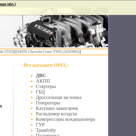
ая обл.)
] [
]
da J35Z5
АКПП Chevrolet Cruze, FWD (24265065)
Все каталоги OPEL:
ДВС
АКПП
Стартеры
ГБЦ
Дроссельная заслонка
Генераторы
я
Катушки зажигания
Расходомер воздуха
Компрессоры кондиционера
ГУР
Трамблёр
Половинка