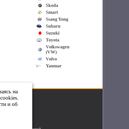
Skoda
Smart
Ssang Yong
Subaru
Suzuki
Toyota
Volkswagen
(VW)
Volvo
Yanmar
ваясь на
cookies.
ти и об
яется публичной офертой.