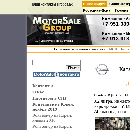
Новосибирск
Санкт-Пете
Наши контакты в городах:
Ростов-на-Дону
Тюмень
Компания «А
+7-951-380
Компания «М
+7-913-913
Б/У Двигатели из-за рубежа
Последние изменения в каталоге: [
АКПП Honda F
Кат
Д
Контакты
О нас
Frontera B (6B1VF, 6
Партнеры в СНГ
3.2 литра, инжек
Контейнер из Кореи,
маркировка - Y32N
ноябрь 2019
24 клапана, по дв
Контейнер из Кореи,
январь 2018
Контейнер из Кореи,