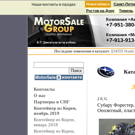
Новосибирск
Санкт-Пете
Наши контакты в городах:
Ростов-на-Дону
Тюмень
Компания «А
+7-951-380
Компания «М
+7-913-913
Б/У Двигатели из-за рубежа
Последние изменения в каталоге: [
АКПП Honda F
Кат
Д
Контакты
О нас
2.0, G.
Партнеры в СНГ
Субару Форестер,
Контейнер из Кореи,
Опозитный, пласт
ноябрь 2019
Контейнер из Кореи,
январь 2018
Контейнер из Кореи,