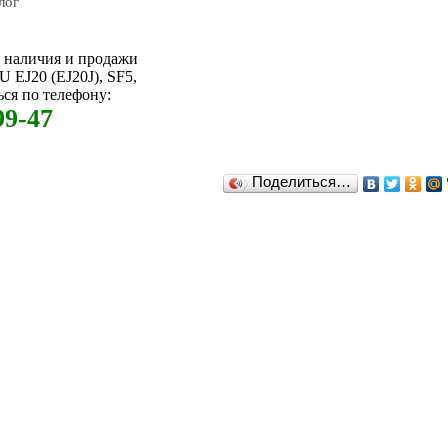
лог
м наличия и продажи
EJ20 (EJ20J), SF5,
ся по телефону:
99-47
Поделиться…