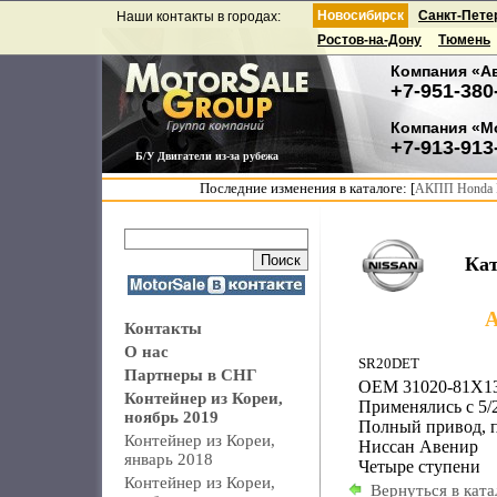
Новосибирск
Санкт-Пете
Наши контакты в городах:
Ростов-на-Дону
Тюмень
Компания «А
+7-951-380
Компания «М
+7-913-913
Б/У Двигатели из-за рубежа
Последние изменения в каталоге: [
АКПП Honda F
Ка
А
Контакты
О нас
SR20DET
Партнеры в СНГ
OEM 31020-81X13
Контейнер из Кореи,
Применялись с 5/
ноябрь 2019
Полный привод, 
Контейнер из Кореи,
Ниссан Авенир
январь 2018
Четыре ступени
Контейнер из Кореи,
Вернуться в ката