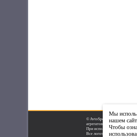
Мы использ
© AvtoSpeed.Ru, 2007-2025.
нашем сайт
агрегатов.
Чтобы озн
При использовании материал
использова
Все логотипы и торговые ма