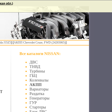
ая обл.)
] [
]
da J35Z5
АКПП Chevrolet Cruze, FWD (24265065)
Все каталоги NISSAN:
ДВС
ТНВД
Турбины
ГБЦ
Коленвалы
АКПП
Вариаторы
ET
Раздатка
Генераторы
ГУР
Стартеры
Блок ДВС