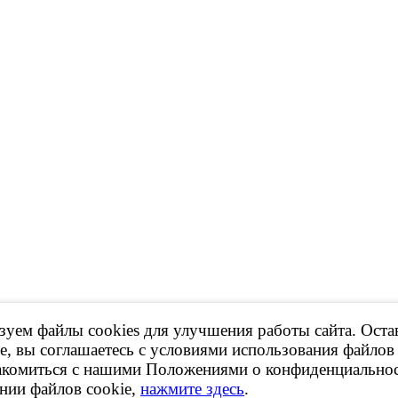
уем файлы cookies для улучшения работы сайта. Оста
 Продажа контрактных ДВС, КПП и др.
е, вы соглашаетесь с условиями использования файлов 
акомиться с нашими Положениями о конфиденциальнос
ов сайта,
ссылка на ресурс обязательна
!
нии файлов cookie,
нажмите здесь
.
рки принадлежат их владельцам.