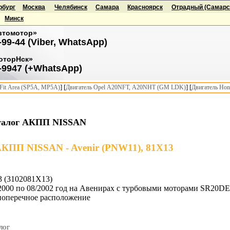
рбург
Москва
Челябинск
Самара
Красноярск
Отрадный (Самарск
Минск
втомотор»
-99-44 (Viber, WhatsApp)
оторНск»
-9947 (+WhatsApp)
] [
] [
it Area (SP5A, MP5A)
Двигатель Opel A20NFT, A20NHT (GM LDK)
Двигатель Hon
талог АКПП NISSAN
КПП NISSAN - Avenir (PNW11), 81X13
 (3102081X13)
2000 по 08/2002 год на Авенирах с турбовыми моторами SR20D
поперечное расположение
лог