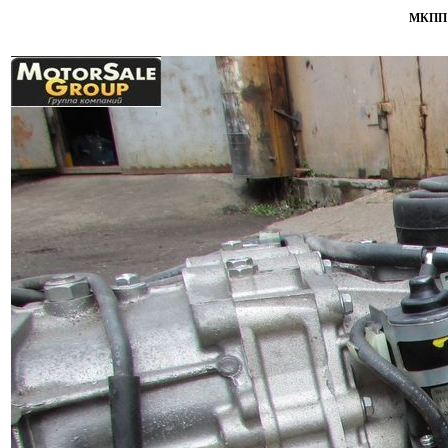
МКПП N