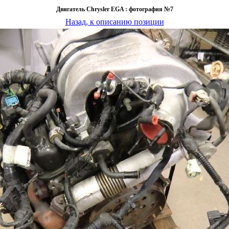
Двигатель Chrysler EGA : фотография №7
Назад, к описанию позиции