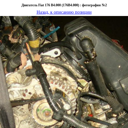
Двигатель Fiat 176 B4.000 (176B4.000) : фотография №2
Назад, к описанию позиции