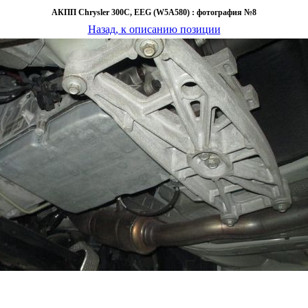
АКПП Chrysler 300C, EEG (W5A580) : фотография №8
Назад, к описанию позиции