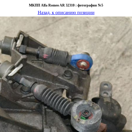
МКПП Alfa Romeo AR 32310 : фотография №5
Назад, к описанию позиции