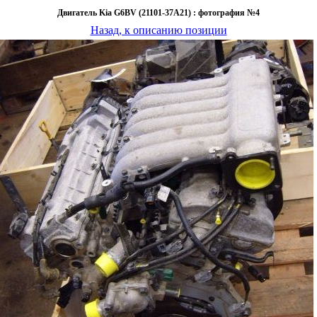
Двигатель Kia G6BV (21101-37A21) : фотография №4
Назад, к описанию позиции