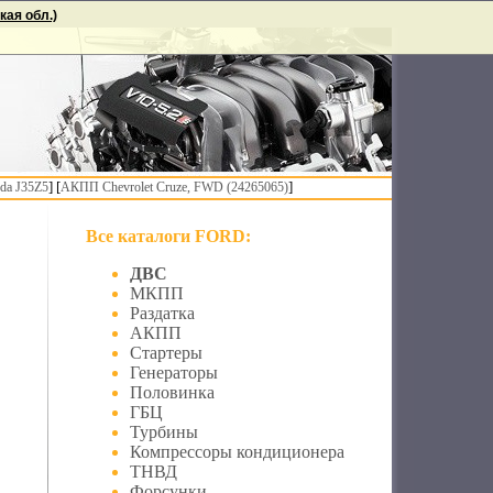
ая обл.)
] [
]
da J35Z5
АКПП Chevrolet Cruze, FWD (24265065)
Все каталоги FORD:
ДВС
МКПП
Раздатка
АКПП
Стартеры
Генераторы
Половинка
ГБЦ
Турбины
Компрессоры кондиционера
ТНВД
Форсунки