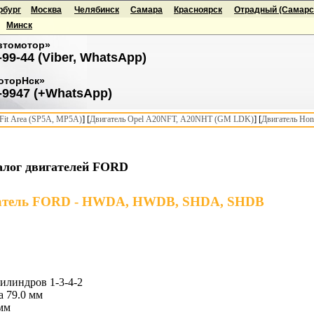
рбург
Москва
Челябинск
Самара
Красноярск
Отрадный (Самарск
Минск
втомотор»
-99-44 (Viber, WhatsApp)
оторНск»
-9947 (+WhatsApp)
] [
] [
it Area (SP5A, MP5A)
Двигатель Opel A20NFT, A20NHT (GM LDK)
Двигатель Hon
алог двигателей FORD
атель FORD - HWDA, HWDB, SHDA, SHDB
илиндров 1-3-4-2
 79.0 мм
мм