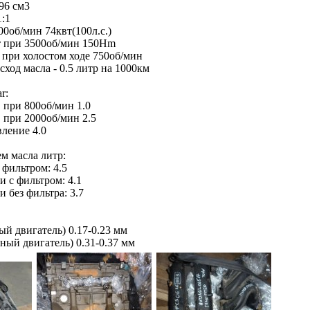
96 см3
1:1
0об/мин 74квт(100л.с.)
 при 3500об/мин 150Hm
 при холостом ходе 750об/мин
ход масла - 0.5 литр на 1000км
r:
 при 800об/мин 1.0
 при 2000об/мин 2.5
ление 4.0
м масла литр:
 фильтром: 4.5
 с фильтром: 4.1
 без фильтра: 3.7
й двигатель) 0.17-0.23 мм
ый двигатель) 0.31-0.37 мм