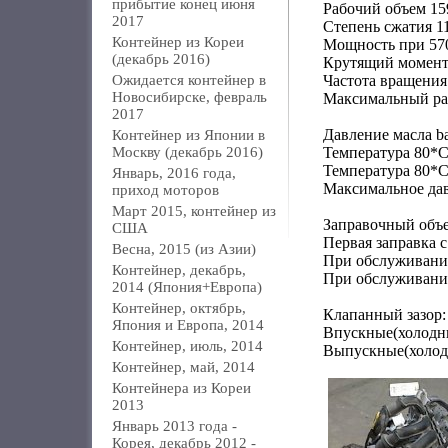
прибытие конец июня
Рабочий объем 15
2017
Степень сжатия 1
Контейнер из Кореи
Мощность при 570
(декабрь 2016)
Крутящий момент
Ожидается контейнер в
Частота вращения
Новосибирске, февраль
Максимальный рас
2017
Давление масла ba
Контейнер из Японии в
Москву (декабрь 2016)
Температура 80*С
Температура 80*С
Январь, 2016 года,
Максимальное дав
приход моторов
Март 2015, контейнер из
Заправочный объе
США
Первая заправка с
Весна, 2015 (из Азии)
При обслуживании
Контейнер, декабрь,
При обслуживании
2014 (Япония+Европа)
Контейнер, октябрь,
Клапанный зазор:
Япония и Европа, 2014
Впускные(холодны
Контейнер, июль, 2014
Выпускные(холодн
Контейнер, май, 2014
Контейнера из Кореи
2013
Январь 2013 года -
Корея, декабрь 2012 -