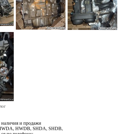
лог
м наличия и продажи
 HWDA, HWDB, SHDA, SHDB,
ся по телефону: