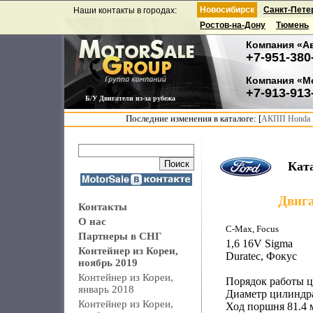
Новосибирск
Санкт-Пете
Наши контакты в городах:
Ростов-на-Дону
Тюмень
Компания «А
+7-951-380
Компания «М
+7-913-913
Б/У Двигатели из-за рубежа
Последние изменения в каталоге: [
АКПП Honda F
Кат
Двиг
Контакты
О нас
C-Max, Focus
Партнеры в СНГ
1,6 16V Sigma
Контейнер из Кореи,
Duratec, Фокус
ноябрь 2019
Контейнер из Кореи,
Порядок работы ц
январь 2018
Диаметр цилиндра
Контейнер из Кореи,
Ход поршня 81.4 