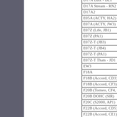
D17A Edix - BE1
D17A Stream - RN2
D17A2
E05A (ACTY, HA2)
E07A (ACTY, JW3)
E07Z (Life, JB1)
E07Z (PA1)
E07Z-T (JB3)
E07Z-T (JB4)
E07Z-T (PA1)
E07Z-T Thats - JD1
EW3
F18A
F18B (Accord, CD3
F18B (Accord, CF3)
F20B (Torneo, CF4,
F20B DOHC (SIR)
F20C (S2000, AP1)
F22B (Accord, CD5
F22B (Accord, CE1)