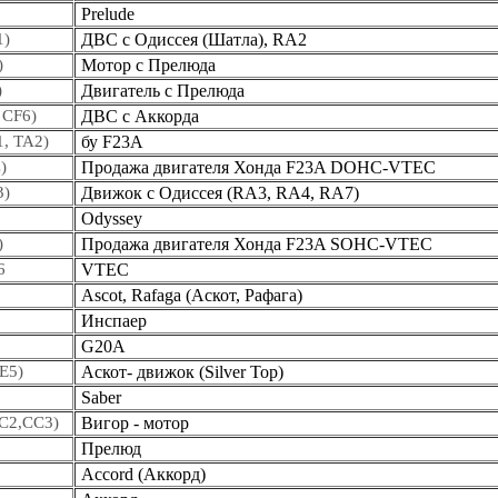
Prelude
1)
ДВС с Одиссея (Шатла), RA2
)
Мотор с Прелюда
)
Двигатель с Прелюда
 CF6)
ДВС с Аккорда
1, TA2)
бу F23A
)
Продажа двигателя Хонда F23A DOHC-VTEC
3)
Движок с Одиссея (RA3, RA4, RA7)
Odyssey
)
Продажа двигателя Хонда F23A SOHC-VTEC
6
VTEC
Ascot, Rafaga (Аскот, Рафага)
Инспаер
G20A
CE5)
Аскот- движок (Silver Top)
Saber
CC2,CC3)
Вигор - мотор
Прелюд
Accord (Аккорд)