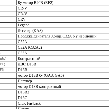
Бу мотор B20B (RF2)
CR-V
CR-V
CRV
Legend
Легенда (KA3)
Продажа двигателя Хонда C32A б.у из Японии
С32А
C32A (C32A2)
)
C35A
rb.)
Контрактный
FI.)
ДВС D13B
FI)
D13B
мотор D13B бу (GA3, GA5)
Партнёр
мотор D13B контрактный
D13B2
D13C
Civic Fastback
Цивик