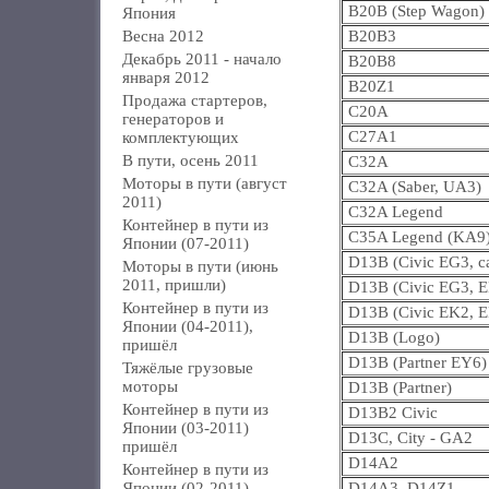
B20B (Step Wagon)
Япония
Весна 2012
B20B3
Декабрь 2011 - начало
B20B8
января 2012
B20Z1
Продажа стартеров,
C20A
генераторов и
C27A1
комплектующих
В пути, осень 2011
C32A
Моторы в пути (август
C32A (Saber, UA3)
2011)
C32A Legend
Контейнер в пути из
C35A Legend (KA9
Японии (07-2011)
D13B (Civic EG3, ca
Моторы в пути (июнь
2011, пришли)
D13B (Civic EG3, E
Контейнер в пути из
D13B (Civic EK2, E
Японии (04-2011),
D13B (Logo)
пришёл
D13B (Partner EY6)
Тяжёлые грузовые
моторы
D13B (Partner)
Контейнер в пути из
D13B2 Civic
Японии (03-2011)
D13C, City - GA2
пришёл
D14A2
Контейнер в пути из
Японии (02-2011)
D14A3, D14Z1