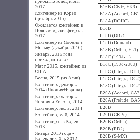
прибытие конец июня
2017
B16B (Civic, EK9)
Контейнер из Кореи
B18A (Accord, CB1
(декабрь 2016)
B18A (DOHC)
Ожидается контейнер в
B18B
Новосибирске, февраль
B18B (DB7)
2017
Контейнер из Японии в
B18B (Domani)
Москву (декабрь 2016)
B18B (Orthia, EL1)
Январь, 2016 года,
B18C (1994-...)
приход моторов
B18C (1998-2000)
Март 2015, контейнер из
США
B18C (Integra, DB8
Весна, 2015 (из Азии)
B18C (Integra, DC2
Контейнер, декабрь,
B18C (Integra, DC2
2014 (Япония+Европа)
B20A (Accord, CA3
Контейнер, октябрь,
B20A (Prelude, BA5
Япония и Европа, 2014
B20B
Контейнер, июль, 2014
B20B (CR-V)
Контейнер, май, 2014
Контейнера из Кореи
B20B (Orthia)
2013
B20B (RD2)
Январь 2013 года -
B20B (S-MX)
Корея, декабрь 2012 -