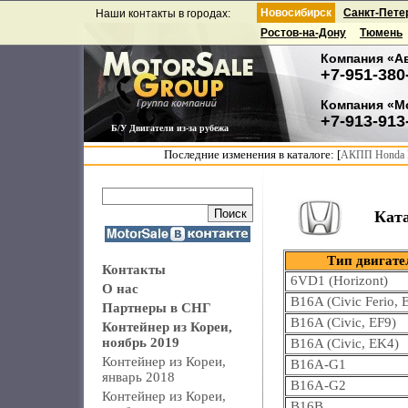
Новосибирск
Санкт-Пете
Наши контакты в городах:
Ростов-на-Дону
Тюмень
Компания «А
+7-951-380
Компания «М
+7-913-913
Б/У Двигатели из-за рубежа
Последние изменения в каталоге: [
АКПП Honda F
Кат
Тип двигате
Контакты
6VD1 (Horizont)
О нас
B16A (Civic Ferio, 
Партнеры в СНГ
B16A (Civic, EF9)
Контейнер из Кореи,
ноябрь 2019
B16A (Civic, EK4)
Контейнер из Кореи,
B16A-G1
январь 2018
B16A-G2
Контейнер из Кореи,
B16B