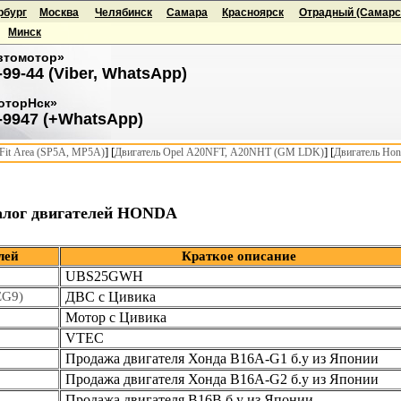
рбург
Москва
Челябинск
Самара
Красноярск
Отрадный (Самарск
Минск
втомотор»
-99-44 (Viber, WhatsApp)
оторНск»
-9947 (+WhatsApp)
] [
] [
it Area (SP5A, MP5A)
Двигатель Opel A20NFT, A20NHT (GM LDK)
Двигатель Hon
алог двигателей HONDA
лей
Краткое описание
UBS25GWH
EG9)
ДВС с Цивика
Мотор с Цивика
VTEC
Продажа двигателя Хонда B16A-G1 б.у из Японии
Продажа двигателя Хонда B16A-G2 б.у из Японии
Продажа двигателя B16B б.у из Японии