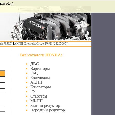
ая обл.)
] [
]
da J35Z5
АКПП Chevrolet Cruze, FWD (24265065)
Все каталоги HONDA:
ДВС
Вариаторы
ГБЦ
Коленвалы
АКПП
Генераторы
ГУР
Стартеры
МКПП
Задний редуктор
Передний редуктор