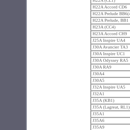
H22A (CL1)
H22A Accord CD6
H22A Prelude BB6(
H22A Prelude, BB1
H23A (CC4)
H23A Accord CH9
J25A Inspire UA4
J30A Avancier TA3
J30A Inspire UC1
J30A Odyssey RA5
J30A RA9
J30A4
J30A5
J32A Inspire UA5
J32A1
J35A (KB1)
J35A (Lagreat, RL1)
J35A1
J35A6
J35A9