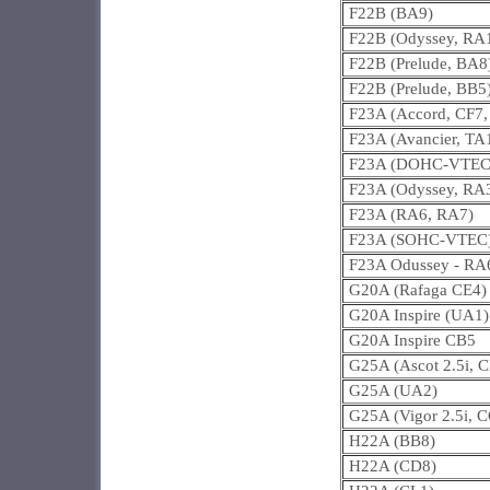
F22B (BA9)
F22B (Odyssey, RA
F22B (Prelude, BA8
F22B (Prelude, BB5
F23A (Accord, CF7,
F23A (Avancier, TA
F23A (DOHC-VTEC
F23A (Odyssey, RA
F23A (RA6, RA7)
F23A (SOHC-VTEC
F23A Odussey - RA
G20A (Rafaga CE4)
G20A Inspire (UA1)
G20A Inspire CB5
G25A (Ascot 2.5i, 
G25A (UA2)
G25A (Vigor 2.5i, 
H22A (BB8)
H22A (CD8)