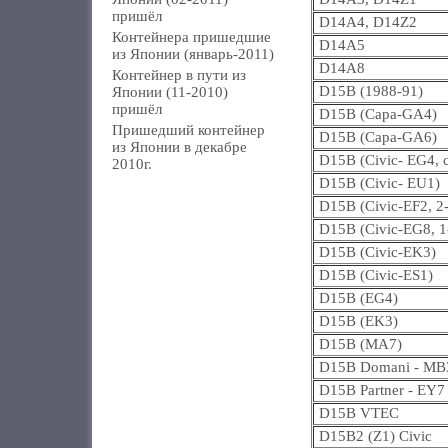
пришёл
D14A4, D14Z2
Контейнера пришедшие
D14A5
из Японии (январь-2011)
D14A8
Контейнер в пути из
D15B (1988-91)
Японии (11-2010)
пришёл
D15B (Capa-GA4)
Пришедший контейнер
D15B (Capa-GA6)
из Японии в декабре
D15B (Civic- EG4, c
2010г.
D15B (Civic- EU1)
D15B (Civic-EF2, 2-
D15B (Civic-EG8, 1-
D15B (Civic-EK3)
D15B (Civic-ES1)
D15B (EG4)
D15B (EK3)
D15B (MA7)
D15B Domani - MB
D15B Partner - EY7
D15B VTEC
D15B2 (Z1) Civic