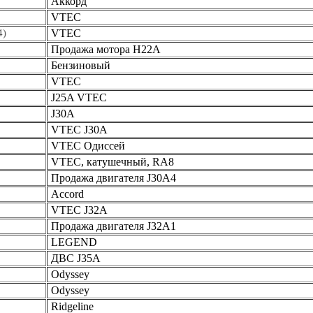
Аккорд
VTEC
4)
VTEC
Продажа мотора H22A
Бензиновый
VTEC
J25A VTEC
J30A
VTEC J30A
VTEC Одиссей
VTEC, катушечный, RA8
Продажа двигателя J30A4
Accord
VTEC J32A
Продажа двигателя J32A1
LEGEND
ДВС J35A
Odyssey
Odyssey
Ridgeline