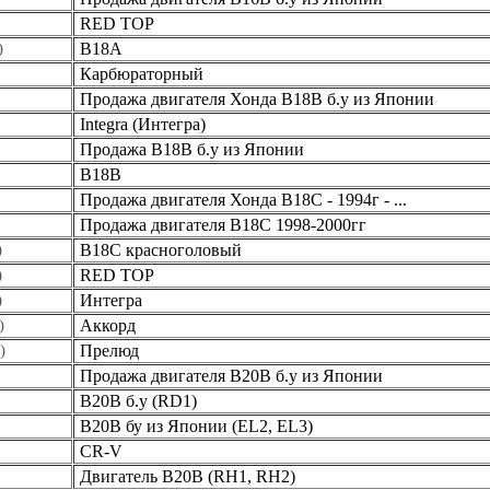
RED TOP
)
В18А
Карбюраторный
Продажа двигателя Хонда B18B б.у из Японии
Integra (Интегра)
Продажа B18B б.у из Японии
B18B
Продажа двигателя Хонда B18C - 1994г - ...
Продажа двигателя B18C 1998-2000гг
)
B18C красноголовый
)
RED TOP
)
Интегра
)
Аккорд
)
Прелюд
Продажа двигателя B20B б.у из Японии
B20B б.у (RD1)
B20B бу из Японии (EL2, EL3)
CR-V
Двигатель B20B (RH1, RH2)