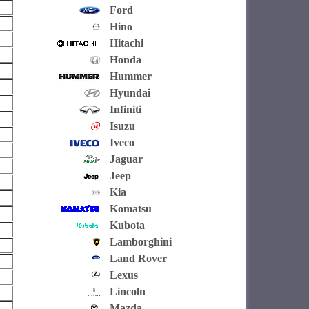
Ford
Hino
Hitachi
Honda
Hummer
Hyundai
Infiniti
Isuzu
Iveco
Jaguar
Jeep
Kia
Komatsu
Kubota
Lamborghini
Land Rover
Lexus
Lincoln
Mazda