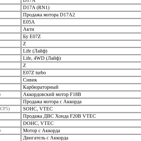
D17A
D17A (RN1)
Продажа мотора D17A2
Е05А
Акти
Бу E07Z
Z
Life (Лайф)
Life, 4WD (Лайф)
Z
E07Z turbo
Сивик
Карбюраторный
)
Аккордовский мотор F18B
Продажа мотора с Аккорда
 CF5)
SOHC, VTEC
Продажа ДВС Хонда F20B VTEC
DOHC, VTEC
)
Мотор с Аккорда
Двигатель с Аккорда