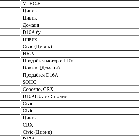
VTEC-E
Цивик
Цивик
Домани
D16A бу
Цивик
Civic (Цивик)
HR-V
Продаётся мотор с HRV
Domani (Домани)
)
Продаётся D16A
SOHC
Concerto, CRX
D16A8 бу из Японии
Civic
Civic
Цивик
CRX
Civic (Цивик)