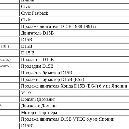
Civic
Civic Fastback
Civic
Продажа двигателя D15B 1988-1991гг
Двигатель D15B
D15B
arb.)
D15B
D 15 B
carb.)
Продаётся D15B
carb.)
Продадим D15B
Продаётся бу мотор D15B
Продаётся бу мотор D15B (ES2)
Продажа двигателя Хонда D15B (EG4) б.у из Японии
VTEC
Domani (Домани)
3
Движок с Домани
Мотор с Партнёра
Продажа двигателя D15B VTEC б.у из Японии
D15B2