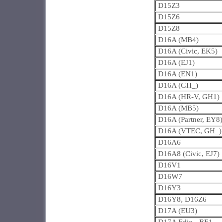
D15Z3
D15Z6
D15Z8
D16A (MB4)
D16A (Civic, EK5)
D16A (EJ1)
D16A (EN1)
D16A (GH_)
D16A (HR-V, GH1)
D16A (MB5)
D16A (Partner, EY8
D16A (VTEC, GH_)
D16A6
D16A8 (Civic, EJ7)
D16V1
D16W7
D16Y3
D16Y8, D16Z6
D17A (EU3)