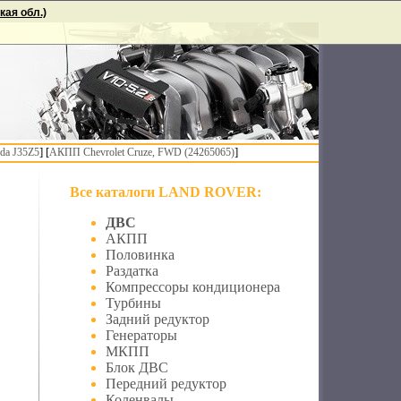
ая обл.)
] [
]
da J35Z5
АКПП Chevrolet Cruze, FWD (24265065)
Все каталоги LAND ROVER:
ДВС
АКПП
Половинка
Раздатка
Компрессоры кондиционера
Турбины
Задний редуктор
Генераторы
МКПП
Блок ДВС
Передний редуктор
Коленвалы