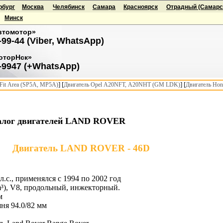
рбург
Москва
Челябинск
Самара
Красноярск
Отрадный (Самарск
Минск
втомотор»
-99-44 (Viber, WhatsApp)
оторНск»
-9947 (+WhatsApp)
] [
] [
it Area (SP5A, MP5A)
Двигатель Opel A20NFT, A20NHT (GM LDK)
Двигатель Hon
алог двигателей LAND ROVER
Двигатель LAND ROVER - 46D
л.с., применялся с 1994 по 2002 год
m³), V8, продольный, инжекторный.
м
ня 94.0/82 мм