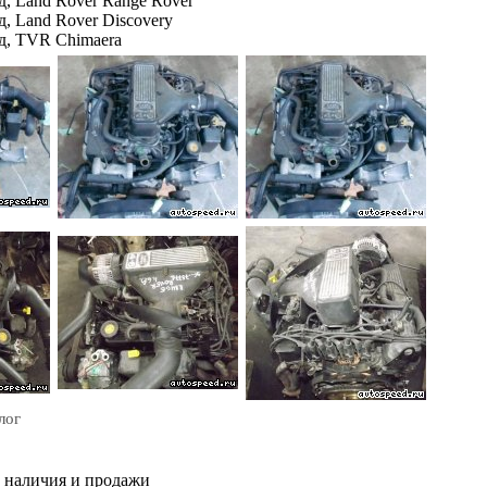
д, Land Rover Range Rover
д, Land Rover Discovery
од, TVR Chimaera
лог
м наличия и продажи