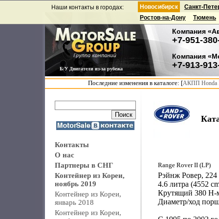
Новосибирск
Санкт-Пете
Наши контакты в городах:
Ростов-на-Дону
Тюмень
Компания «А
+7-951-380
Компания «М
+7-913-913
Б/У Двигатели из-за рубежа
Последние изменения в каталоге: [
АКПП Honda F
Кат
Контакты
О нас
Партнеры в СНГ
Range Rover II (LP)
Рэйнж Ровер, 224 
Контейнер из Кореи,
ноябрь 2019
4.6 литра (4552 c
Крутящий 380 Н-
Контейнер из Кореи,
Диаметр/ход порш
январь 2018
Контейнер из Кореи,