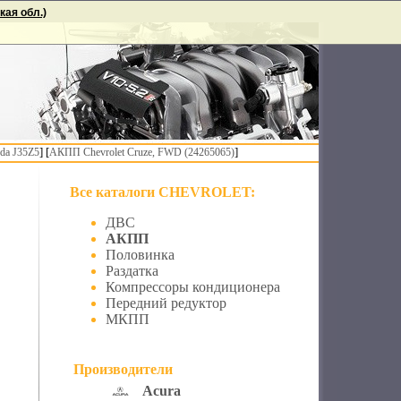
ая обл.)
] [
]
da J35Z5
АКПП Chevrolet Cruze, FWD (24265065)
Все каталоги CHEVROLET:
ДВС
АКПП
Половинка
Раздатка
Компрессоры кондиционера
Передний редуктор
МКПП
Производители
Acura