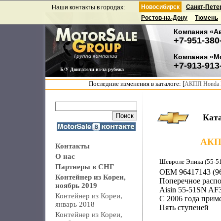
Новосибирск
Санкт-Пете
Наши контакты в городах:
Ростов-на-Дону
Тюмень
Компания «А
+7-951-380
Компания «М
+7-913-913
Б/У Двигатели из-за рубежа
Последние изменения в каталоге: [
АКПП Honda F
Кат
АКП
Контакты
О нас
Шевроле Эпика (55-5
Партнеры в СНГ
OEM 96417143 (96
Контейнер из Кореи,
Поперечное расп
ноябрь 2019
Aisin 55-51SN AF
Контейнер из Кореи,
С 2006 года прим
январь 2018
Пять ступеней
Контейнер из Кореи,