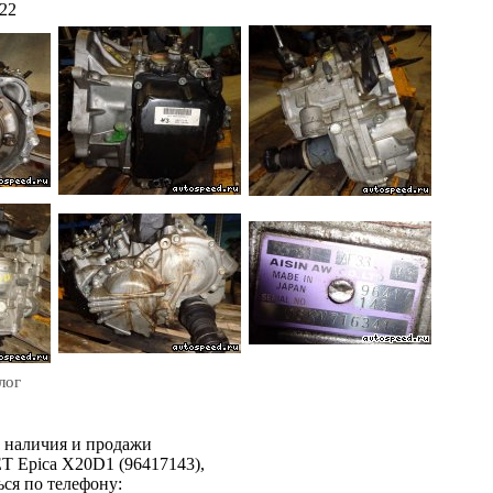
622
лог
м наличия и продажи
pica X20D1 (96417143),
ся по телефону: