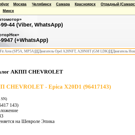
рбург
Москва
Челябинск
Самара
Красноярск
Отрадный (Самарск
Минск
втомотор»
-99-44 (Viber, WhatsApp)
оторНск»
-9947 (+WhatsApp)
] [
] [
it Area (SP5A, MP5A)
Двигатель Opel A20NFT, A20NHT (GM LDK)
Двигатель Hon
алог АКПП CHEVROLET
П CHEVROLET - Epica X20D1 (96417143)
1SN)
417 143)
оложение
33
еняется на Шевроле Эпика