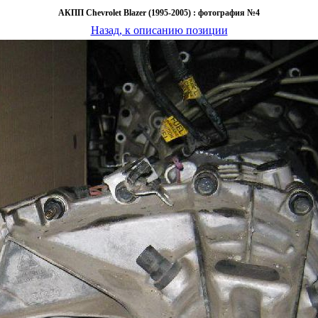
АКПП Chevrolet Blazer (1995-2005) : фотография №4
Назад, к описанию позиции