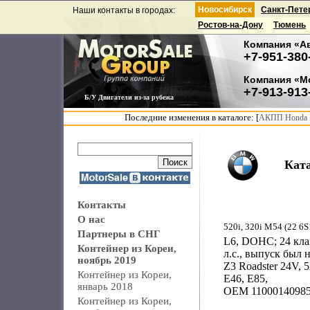
Новосибирск
Санкт-Пете
Наши контакты в городах:
Ростов-на-Дону
Тюмень
Компания «А
+7-951-380
Компания «М
+7-913-913
Б/У Двигатели из-за рубежа
Последние изменения в каталоге: [
АКПП Honda F
Кат
Контакты
О нас
520i, 320i M54 (22 6S
Партнеры в СНГ
L6, DOHC; 24 кла
Контейнер из Кореи,
л.с., выпуск был 
ноябрь 2019
Z3 Roadster 24V, 
Контейнер из Кореи,
E46, E85,
январь 2018
OEM 1100014098
Контейнер из Кореи,