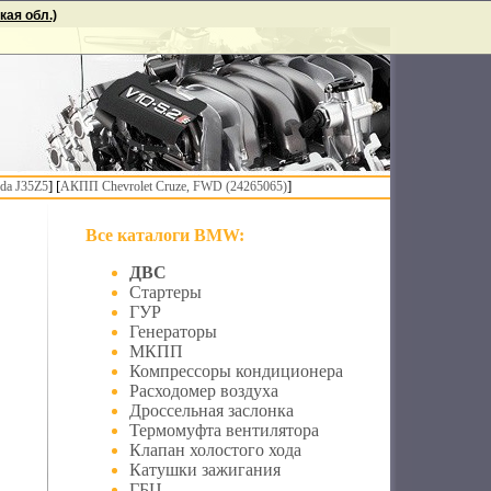
ая обл.)
] [
]
da J35Z5
АКПП Chevrolet Cruze, FWD (24265065)
Все каталоги BMW:
ДВС
Стартеры
ГУР
Генераторы
МКПП
Компрессоры кондиционера
Расходомер воздуха
Дроссельная заслонка
Термомуфта вентилятора
Клапан холостого хода
Катушки зажигания
ГБЦ