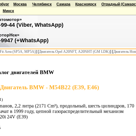
рбург
Москва
Челябинск
Самара
Красноярск
Отрадный (Самарск
Минск
втомотор»
-99-44 (Viber, WhatsApp)
оторНск»
-9947 (+WhatsApp)
] [
] [
it Area (SP5A, MP5A)
Двигатель Opel A20NFT, A20NHT (GM LDK)
Двигатель Hon
алог двигателей BMW
Двигатель BMW - M54B22 (E39, E46)
1)
панов, 2,2 литра (2171 Cm³), продольный, шесть цилиндров, 170
начат в 1999 году, цепной газораспределительный механизм
520i 24V (E39)
5