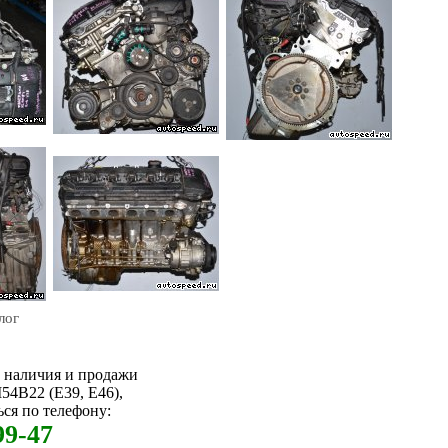
лог
м наличия и продажи
4B22 (E39, E46),
ся по телефону:
99-47