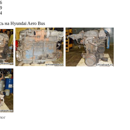
6
9
4
ь на Hyundai Aero Bus
лог