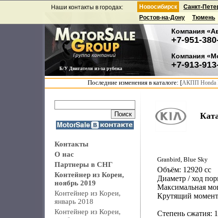
Новосибирск
Санкт-Пете
Наши контакты в городах:
Ростов-на-Дону
Тюмень
Компания «А
+7-951-380
Компания «М
+7-913-913
Б/У Двигатели из-за рубежа
Последние изменения в каталоге: [
АКПП Honda F
Ката
Контакты
О нас
Granbird, Blue Sky
Партнеры в СНГ
Объём: 12920 сс
Контейнер из Кореи,
Диаметр / ход пор
ноябрь 2019
Максимальная мощ
Контейнер из Кореи,
Крутящий момент:
январь 2018
Контейнер из Кореи,
Степень сжатия: 1