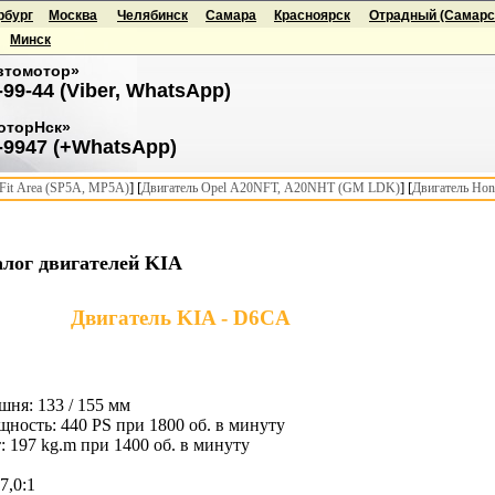
рбург
Москва
Челябинск
Самара
Красноярск
Отрадный (Самарск
Минск
втомотор»
-99-44 (Viber, WhatsApp)
оторНск»
-9947 (+WhatsApp)
] [
] [
it Area (SP5A, MP5A)
Двигатель Opel A20NFT, A20NHT (GM LDK)
Двигатель Hon
лог двигателей KIA
Двигатель KIA - D6CA
шня: 133 / 155 мм
ность: 440 PS при 1800 об. в минуту
 197 kg.m при 1400 об. в минуту
7,0:1