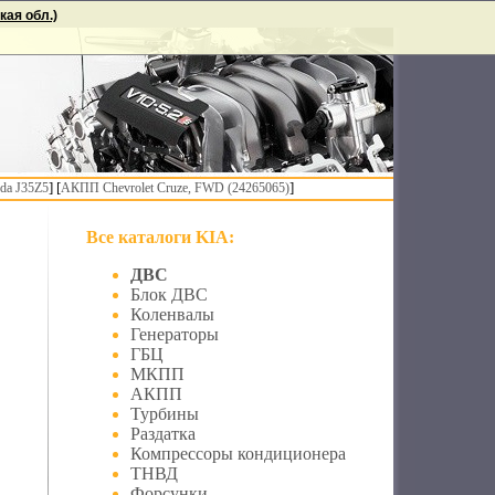
ая обл.)
] [
]
da J35Z5
АКПП Chevrolet Cruze, FWD (24265065)
Все каталоги KIA:
ДВС
Блок ДВС
Коленвалы
Генераторы
ГБЦ
МКПП
АКПП
Турбины
Раздатка
Компрессоры кондиционера
ТНВД
Форсунки