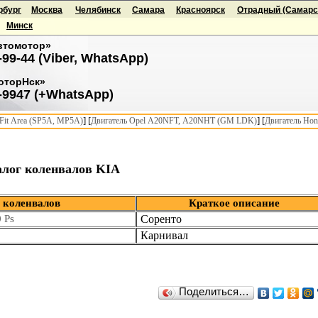
рбург
Москва
Челябинск
Самара
Красноярск
Отрадный (Самарск
Минск
втомотор»
-99-44 (Viber, WhatsApp)
оторНск»
-9947 (+WhatsApp)
] [
] [
it Area (SP5A, MP5A)
Двигатель Opel A20NFT, A20NHT (GM LDK)
Двигатель Hon
алог коленвалов KIA
 коленвалов
Краткое описание
 Ps
Соренто
Карнивал
Поделиться…