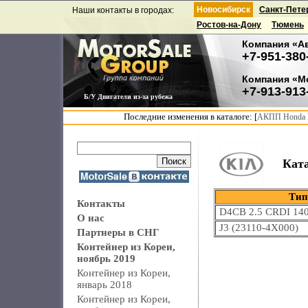
Новосибирск
Санкт-Пете
Наши контакты в городах:
Ростов-на-Дону
Тюмень
Компания «А
+7-951-380
Компания «М
+7-913-913
Б/У Двигатели из-за рубежа
Последние изменения в каталоге: [
АКПП Honda F
Кат
Тип
Контакты
D4CB 2.5 CRDI 140
О нас
J3 (23110-4X000)
Партнеры в СНГ
Контейнер из Кореи,
ноябрь 2019
Контейнер из Кореи,
январь 2018
Контейнер из Кореи,