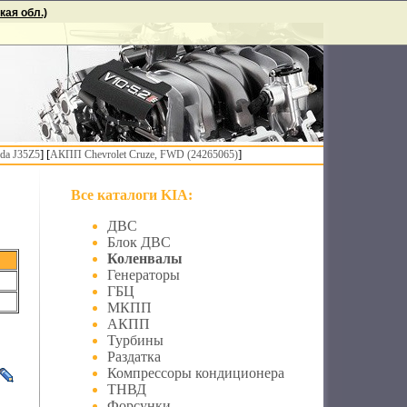
ая обл.)
] [
]
da J35Z5
АКПП Chevrolet Cruze, FWD (24265065)
Все каталоги KIA:
ДВС
Блок ДВС
Коленвалы
Генераторы
ГБЦ
МКПП
АКПП
Турбины
Раздатка
Компрессоры кондиционера
ТНВД
Форсунки