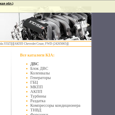
ая обл.)
] [
]
da J35Z5
АКПП Chevrolet Cruze, FWD (24265065)
Все каталоги KIA:
ДВС
Блок ДВС
Коленвалы
Генераторы
ГБЦ
МКПП
АКПП
Турбины
Раздатка
Компрессоры кондиционера
ТНВД
Форсунки