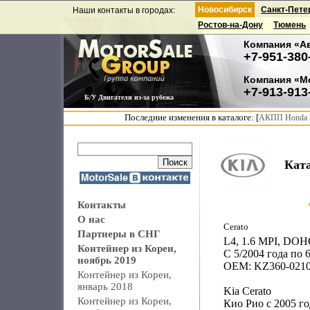
Новосибирск
Санкт-Пете
Наши контакты в городах:
Ростов-на-Дону
Тюмень
Компания «А
+7-951-380
Компания «М
+7-913-913
Б/У Двигатели из-за рубежа
Последние изменения в каталоге: [
АКПП Honda F
Ката
Контакты
О нас
Cerato
Партнеры в СНГ
L4, 1.6 MPI, DOHC,
Контейнер из Кореи,
С 5/2004 года по 6
ноябрь 2019
OEM: KZ360-021
Контейнер из Кореи,
январь 2018
Kia Cerato
Контейнер из Кореи,
Кио Рио с 2005 го