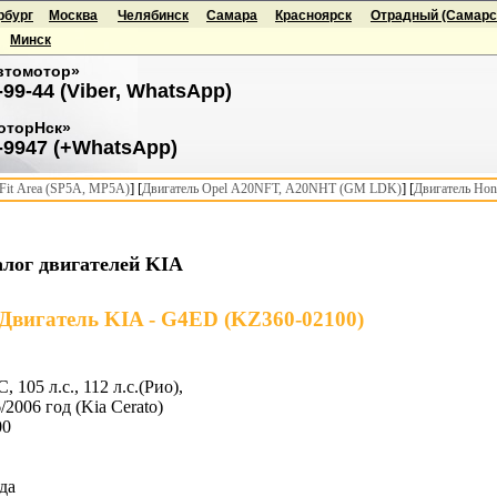
рбург
Москва
Челябинск
Самара
Красноярск
Отрадный (Самарск
Минск
втомотор»
-99-44 (Viber, WhatsApp)
оторНск»
-9947 (+WhatsApp)
] [
] [
it Area (SP5A, MP5A)
Двигатель Opel A20NFT, A20NHT (GM LDK)
Двигатель Hon
лог двигателей KIA
Двигатель KIA - G4ED (KZ360-02100)
 105 л.с., 112 л.с.(Рио),
/2006 год (Kia Cerato)
00
да