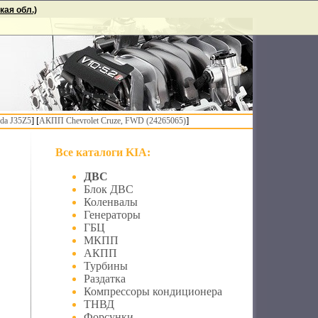
ая обл.)
] [
]
da J35Z5
АКПП Chevrolet Cruze, FWD (24265065)
Все каталоги KIA:
ДВС
Блок ДВС
Коленвалы
Генераторы
ГБЦ
МКПП
АКПП
Турбины
Раздатка
Компрессоры кондиционера
ТНВД
Форсунки