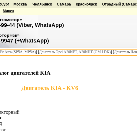
рбург
Москва
Челябинск
Самара
Красноярск
Отрадный (Самарск
Минск
втомотор»
-99-44 (Viber, WhatsApp)
оторНск»
-9947 (+WhatsApp)
] [
] [
it Area (SP5A, MP5A)
Двигатель Opel A20NFT, A20NHT (GM LDK)
Двигатель Hon
лог двигателей KIA
Двигатель KIA - KV6
екторный
с.
д
лог