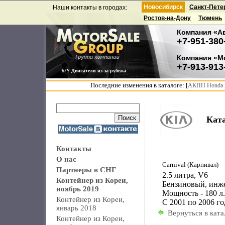
Новосибирск
Санкт-Пете
Наши контакты в городах:
Ростов-на-Дону
Тюмень
Компания «А
+7-951-380
Компания «М
+7-913-913
Б/У Двигатели из-за рубежа
Последние изменения в каталоге: [
АКПП Honda F
Ката
Контакты
О нас
Carnival (Карнивал)
Партнеры в СНГ
2.5 литра, V6
Контейнер из Кореи,
Бензиновый, инж
ноябрь 2019
Мощность - 180 л.
Контейнер из Кореи,
С 2001 по 2006 го
январь 2018
Вернуться в ката
Контейнер из Кореи,