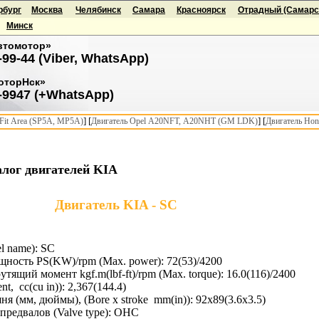
рбург
Москва
Челябинск
Самара
Красноярск
Отрадный (Самарск
Минск
втомотор»
-99-44 (Viber, WhatsApp)
оторНск»
-9947 (+WhatsApp)
] [
] [
it Area (SP5A, MP5A)
Двигатель Opel A20NFT, A20NHT (GM LDK)
Двигатель Hon
лог двигателей KIA
Двигатель KIA - SC
 name): SC
ность PS(KW)/rpm (Max. power): 72(53)/4200
ящий момент kgf.m(lbf-ft)/rpm (Max. torque): 16.0(116)/2400
t, cc(cu in)): 2,367(144.4)
я (мм, дюймы), (Bore x stroke mm(in)): 92x89(3.6x3.5)
предвалов (Valve type): OHC