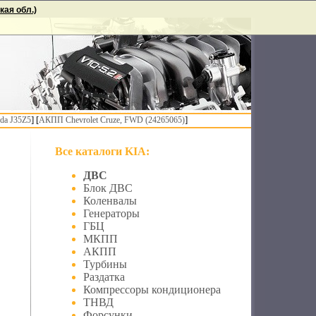
ая обл.)
] [
]
da J35Z5
АКПП Chevrolet Cruze, FWD (24265065)
Все каталоги KIA:
ДВС
Блок ДВС
Коленвалы
Генераторы
ГБЦ
МКПП
АКПП
Турбины
Раздатка
Компрессоры кондиционера
ТНВД
Форсунки