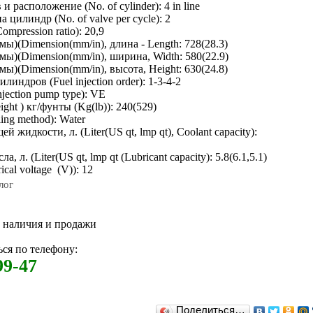
 расположение (No. of cylinder): 4 in line
 цилиндр (No. of valve per cycle): 2
mpression ratio): 20,9
ы)(Dimension(mm/in), длина - Length: 728(28.3)
ы)(Dimension(mm/in), ширина, Width: 580(22.9)
ы)(Dimension(mm/in), высота, Height: 630(24.8)
индров (Fuel injection order): 1-3-4-2
jection pump type): VE
ght ) кг/фунты (Kg(lb)): 240(529)
ng method): Water
жидкости, л. (Liter(US qt, lmp qt), Coolant capacity):
 л. (Liter(US qt, lmp qt (Lubricant capacity): 5.8(6.1,5.1)
ical voltage (V)): 12
лог
м наличия и продажи
ся по телефону:
99-47
Поделиться…