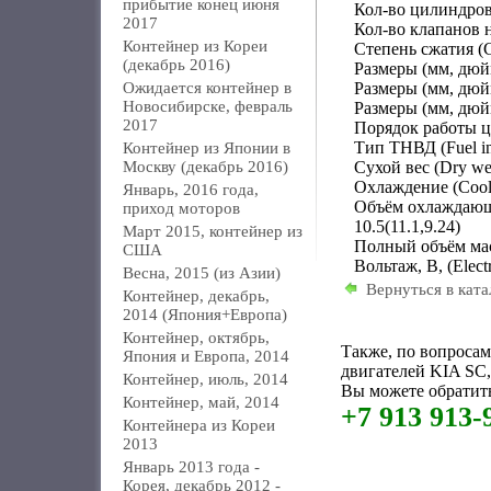
прибытие конец июня
Кол-во цилиндров и
2017
Кол-во клапанов на
Контейнер из Кореи
Степень сжатия (Co
(декабрь 2016)
Размеры (мм, дюйм
Ожидается контейнер в
Размеры (мм, дюйм
Новосибирске, февраль
Размеры (мм, дюйм
2017
Порядок работы цил
Тип ТНВД (Fuel in
Контейнер из Японии в
Москву (декабрь 2016)
Сухой вес (Dry wei
Охлаждение (Cooli
Январь, 2016 года,
Объём охлаждающей 
приход моторов
10.5(11.1,9.24)
Март 2015, контейнер из
Полный объём масла,
США
Вольтаж, В, (Electr
Весна, 2015 (из Азии)
Вернуться в ката
Контейнер, декабрь,
2014 (Япония+Европа)
Контейнер, октябрь,
Также, по вопроса
Япония и Европа, 2014
двигателей KIA SC,
Контейнер, июль, 2014
Вы можете обратить
Контейнер, май, 2014
+7 913 913-
Контейнера из Кореи
2013
Январь 2013 года -
Корея, декабрь 2012 -