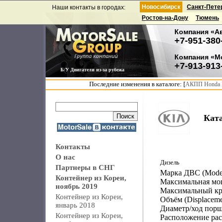
Новосибирск
Санкт-Пете
Наши контакты в городах:
Ростов-на-Дону
Тюмень
Компания «А
+7-951-380
Компания «М
+7-913-913
Б/У Двигатели из-за рубежа
Последние изменения в каталоге: [
АКПП Honda F
Ката
Контакты
О нас
Дизель
Партнеры в СНГ
Марка ДВС (Model
Контейнер из Кореи,
Максимальная мощ
ноябрь 2019
Максимальный крут
Контейнер из Кореи,
Объём (Displacemen
январь 2018
Диаметр/ход поршн
Контейнер из Кореи,
Расположение рас