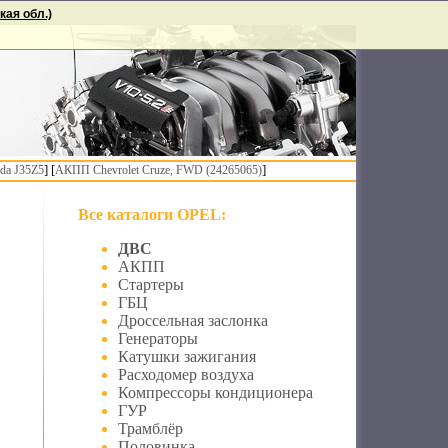
ая обл.)
] [
]
da J35Z5
АКПП Chevrolet Cruze, FWD (24265065)
Все каталоги OPEL:
ДВС
АКПП
Стартеры
ГБЦ
Дроссельная заслонка
Генераторы
Катушки зажигания
Расходомер воздуха
Компрессоры кондиционера
ГУР
Трамблёр
Половинка