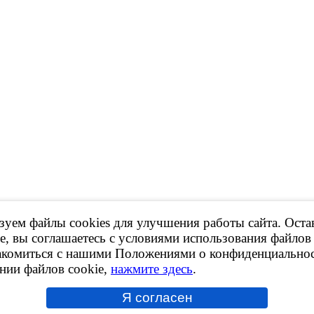
уем файлы cookies для улучшения работы сайта. Оста
 Продажа контрактных ДВС, КПП и др.
е, вы соглашаетесь с условиями использования файлов 
акомиться с нашими Положениями о конфиденциальнос
ов сайта,
ссылка на ресурс обязательна
!
нии файлов cookie,
нажмите здесь
.
рки принадлежат их владельцам.
ботки персональных данных
kies
Я согласен
сит исключительно информационный характер и ни при каких условиях не явл