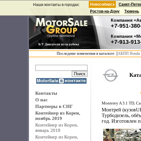
Новосибирск
Санкт-Пете
Наши контакты в городах:
Ростов-на-Дону
Тюмень
Компания «А
+7-951-380
Компания «М
+7-913-913
Б/У Двигатели из-за рубежа
Последние изменения в каталоге: [
АКПП Honda F
Кат
Контакты
О нас
Monterey A 3.1 TD, C
Партнеры в СНГ
Монтрей (кузовU
Контейнер из Кореи,
Турбодизель, обёъ
ноябрь 2019
год. Изготовлен 
Контейнер из Кореи,
январь 2018
Контейнер из Кореи,