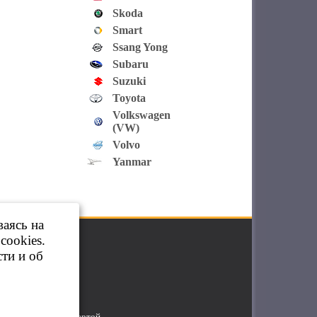
Skoda
Smart
Ssang Yong
Subaru
Suzuki
Toyota
Volkswagen
(VW)
Volvo
Yanmar
ваясь на
cookies.
ти и об
яется публичной офертой.