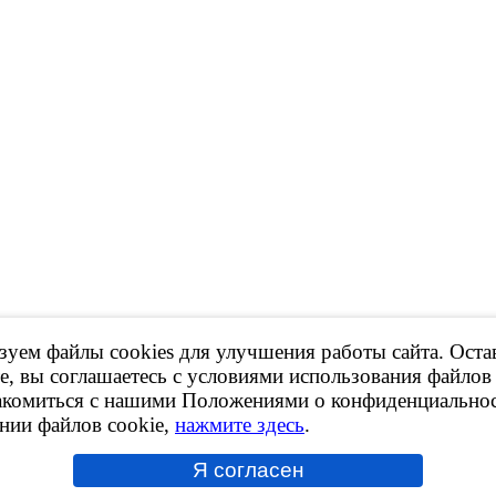
уем файлы cookies для улучшения работы сайта. Оста
 Продажа контрактных ДВС, КПП и др.
е, вы соглашаетесь с условиями использования файлов 
акомиться с нашими Положениями о конфиденциальнос
ов сайта,
ссылка на ресурс обязательна
!
нии файлов cookie,
нажмите здесь
.
рки принадлежат их владельцам.
ботки персональных данных
kies
Я согласен
сит исключительно информационный характер и ни при каких условиях не явл