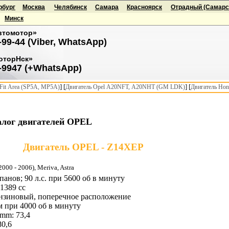
рбург
Москва
Челябинск
Самара
Красноярск
Отрадный (Самарск
Минск
втомотор»
-99-44 (Viber, WhatsApp)
оторНск»
-9947 (+WhatsApp)
] [
] [
it Area (SP5A, MP5A)
Двигатель Opel A20NFT, A20NHT (GM LDK)
Двигатель Hon
алог двигателей OPEL
Двигатель OPEL - Z14XEP
2000 - 2006), Meriva, Astra
анов; 90 л.с. при 5600 об в минуту
1389 cc
нзиновый, поперечное расположение
 при 4000 об в минуту
mm: 73,4
80,6