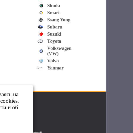
Skoda
Smart
Ssang Yong
Subaru
Suzuki
Toyota
Volkswagen
(VW)
Volvo
Yanmar
ваясь на
cookies.
ти и об
яется публичной офертой.