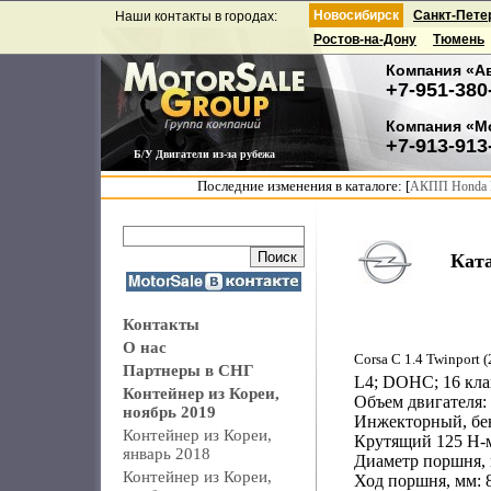
Новосибирск
Санкт-Пете
Наши контакты в городах:
Ростов-на-Дону
Тюмень
Компания «А
+7-951-380
Компания «М
+7-913-913
Б/У Двигатели из-за рубежа
Последние изменения в каталоге: [
АКПП Honda F
Кат
Контакты
О нас
Corsa C 1.4 Twinport (
Партнеры в СНГ
L4; DOHC; 16 клап
Контейнер из Кореи,
Объем двигателя: 
ноябрь 2019
Инжекторный, бе
Контейнер из Кореи,
Крутящий 125 Н-м
январь 2018
Диаметр поршня, 
Контейнер из Кореи,
Ход поршня, мм: 