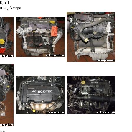
0,5:1
ива, Астра
лог