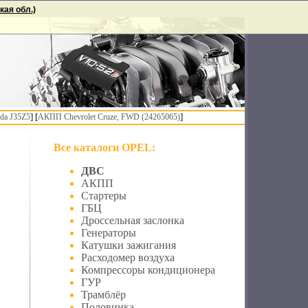
ая обл.)
] [
]
da J35Z5
АКПП Chevrolet Cruze, FWD (24265065)
Все каталоги OPEL:
ДВС
АКПП
Стартеры
ГБЦ
Дроссельная заслонка
Генераторы
Катушки зажигания
Расходомер воздуха
Компрессоры кондиционера
ГУР
Трамблёр
Половинка