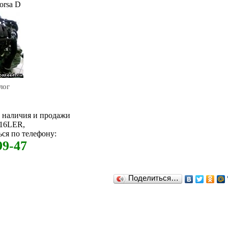
orsa D
лог
м наличия и продажи
Z16LER,
ся по телефону:
99-47
Поделиться…