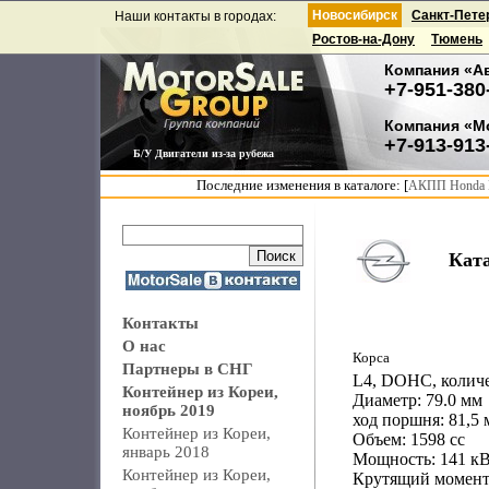
Новосибирск
Санкт-Пете
Наши контакты в городах:
Ростов-на-Дону
Тюмень
Компания «А
+7-951-380
Компания «М
+7-913-913
Б/У Двигатели из-за рубежа
Последние изменения в каталоге: [
АКПП Honda F
Кат
Контакты
О нас
Корса
Партнеры в СНГ
L4, DOHC, количе
Контейнер из Кореи,
Диаметр: 79.0 мм
ноябрь 2019
ход поршня: 81,5
Контейнер из Кореи,
Объем: 1598 сс
январь 2018
Мощность: 141 кВ
Контейнер из Кореи,
Крутящий момент: