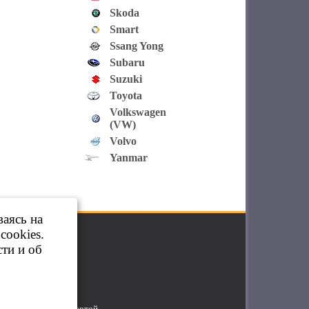
Skoda
Smart
Ssang Yong
Subaru
Suzuki
Toyota
Volkswagen
(VW)
Volvo
Yanmar
ваясь на
cookies.
ти и об
яется публичной офертой.