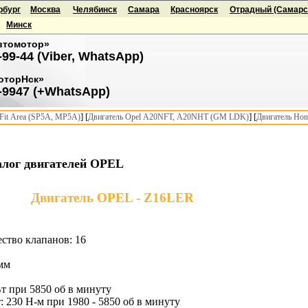
рбург
Москва
Челябинск
Самара
Красноярск
Отрадный (Самарск
Минск
втомотор»
-99-44 (Viber, WhatsApp)
оторНск»
-9947 (+WhatsApp)
] [
] [
it Area (SP5A, MP5A)
Двигатель Opel A20NFT, A20NHT (GM LDK)
Двигатель Hon
алог двигателей OPEL
Двигатель OPEL - Z16LER
ство клапанов: 16
 мм
т при 5850 об в минуту
 230 Н-м при 1980 - 5850 об в минуту