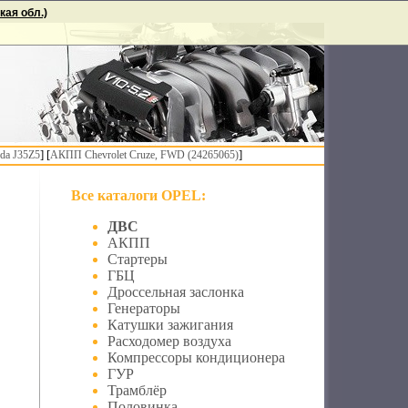
ая обл.)
] [
]
da J35Z5
АКПП Chevrolet Cruze, FWD (24265065)
Все каталоги OPEL:
ДВС
АКПП
Стартеры
ГБЦ
Дроссельная заслонка
Генераторы
Катушки зажигания
Расходомер воздуха
Компрессоры кондиционера
ГУР
Трамблёр
Половинка