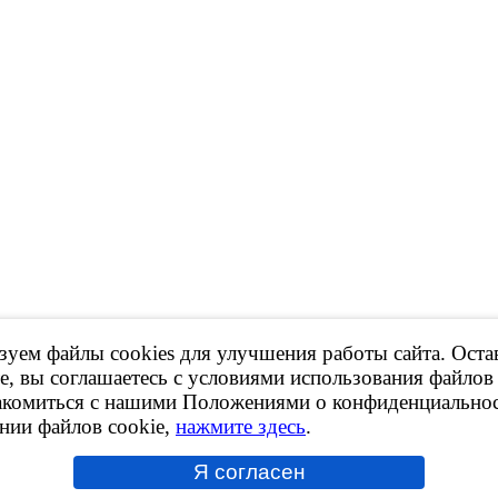
уем файлы cookies для улучшения работы сайта. Оста
 Продажа контрактных ДВС, КПП и др.
е, вы соглашаетесь с условиями использования файлов 
акомиться с нашими Положениями о конфиденциальнос
ов сайта,
ссылка на ресурс обязательна
!
нии файлов cookie,
нажмите здесь
.
рки принадлежат их владельцам.
ботки персональных данных
kies
Я согласен
сит исключительно информационный характер и ни при каких условиях не явл