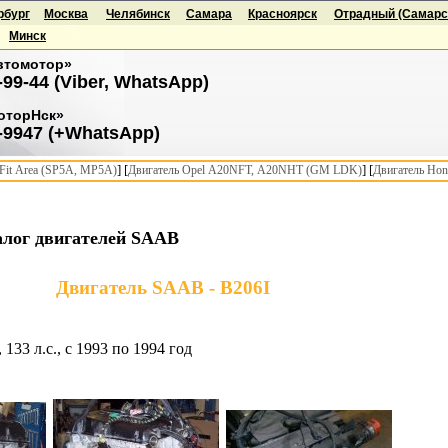
рбург
Москва
Челябинск
Самара
Красноярск
Отрадный (Самарск
Минск
втомотор»
-99-44 (Viber, WhatsApp)
оторНск»
-9947 (+WhatsApp)
] [
] [
it Area (SP5A, MP5A)
Двигатель Opel A20NFT, A20NHT (GM LDK)
Двигатель Hon
алог двигателей SAAB
Двигатель SAAB - B206I
 133 л.с., с 1993 по 1994 год