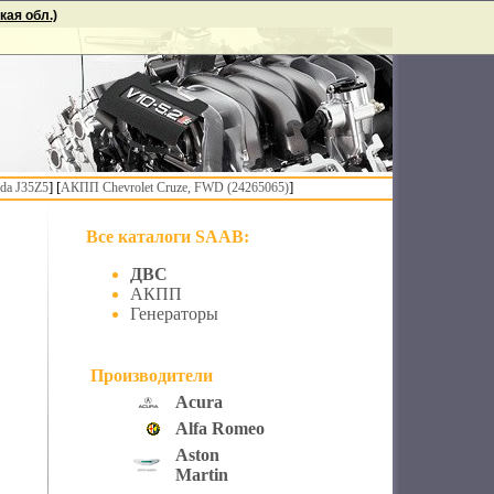
ая обл.)
] [
]
da J35Z5
АКПП Chevrolet Cruze, FWD (24265065)
Все каталоги SAAB:
ДВС
АКПП
Генераторы
Производители
Acura
Alfa Romeo
Aston
Martin