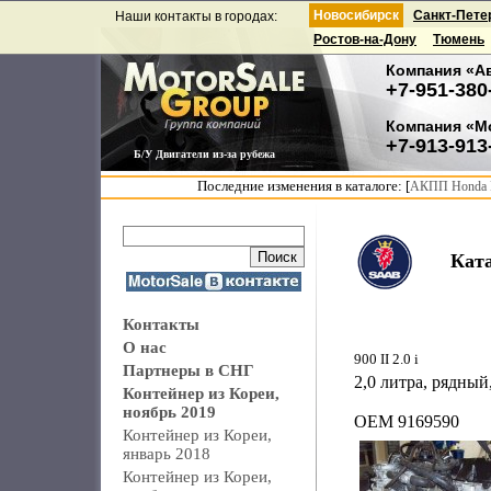
Новосибирск
Санкт-Пете
Наши контакты в городах:
Ростов-на-Дону
Тюмень
Компания «А
+7-951-380
Компания «М
+7-913-913
Б/У Двигатели из-за рубежа
Последние изменения в каталоге: [
АКПП Honda F
Кат
Контакты
О нас
900 II 2.0 i
Партнеры в СНГ
2,0 литра, рядный,
Контейнер из Кореи,
ноябрь 2019
OEM 9169590
Контейнер из Кореи,
январь 2018
Контейнер из Кореи,