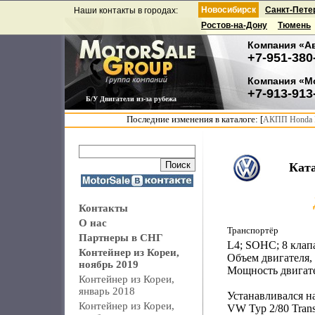
Новосибирск
Санкт-Пете
Наши контакты в городах:
Ростов-на-Дону
Тюмень
Компания «А
+7-951-380
Компания «М
+7-913-913
Б/У Двигатели из-за рубежа
Последние изменения в каталоге: [
АКПП Honda F
Кат
Контакты
О нас
Транспортёр
Партнеры в СНГ
L4; SOHC; 8 клап
Контейнер из Кореи,
Объем двигателя, 
ноябрь 2019
Мощность двигател
Контейнер из Кореи,
январь 2018
Устанавливался на
Контейнер из Кореи,
VW Typ 2/80 Trans