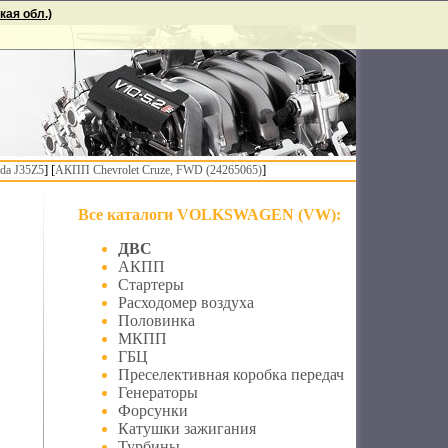
ая обл.)
] [
]
da J35Z5
АКПП Chevrolet Cruze, FWD (24265065)
Все каталоги VOLKSWAGEN (VW):
ДВС
АКПП
Стартеры
Расходомер воздуха
Половинка
МКПП
ГБЦ
Преселективная коробка передач
Генераторы
Форсунки
Катушки зажигания
Турбины