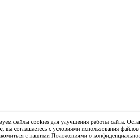
уем файлы cookies для улучшения работы сайта. Оста
 Продажа контрактных ДВС, КПП и др.
е, вы соглашаетесь с условиями использования файлов 
акомиться с нашими Положениями о конфиденциальнос
ов сайта,
ссылка на ресурс обязательна
!