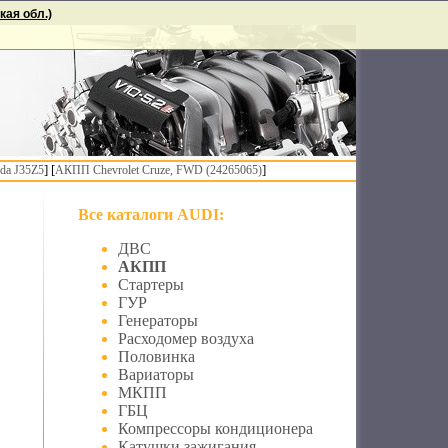
ая обл.)
] [
]
da J35Z5
АКПП Chevrolet Cruze, FWD (24265065)
Все каталоги AUDI:
ДВС
АКПП
Стартеры
ГУР
Генераторы
Расходомер воздуха
Половинка
Вариаторы
МКПП
ГБЦ
Компрессоры кондиционера
Катушки зажигания