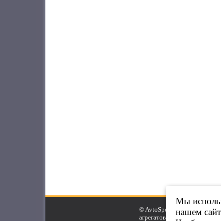
Мы использ
© AvtoSpeed.Ru, 2007-2025.
нашем сайт
агрегатов.