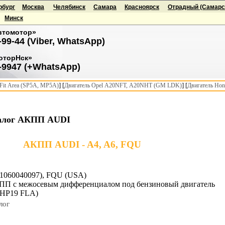
рбург
Москва
Челябинск
Самара
Красноярск
Отрадный (Самарск
Минск
втомотор»
-99-44 (Viber, WhatsApp)
оторНск»
-9947 (+WhatsApp)
] [
] [
it Area (SP5A, MP5A)
Двигатель Opel A20NFT, A20NHT (GM LDK)
Двигатель Hon
алог АКПП AUDI
АКПП AUDI - A4, A6, FQU
 (1060040097), FQU (USA)
КПП с межосевым дифференциалом под бензиновый двигатель
5HP19 FLA)
лог