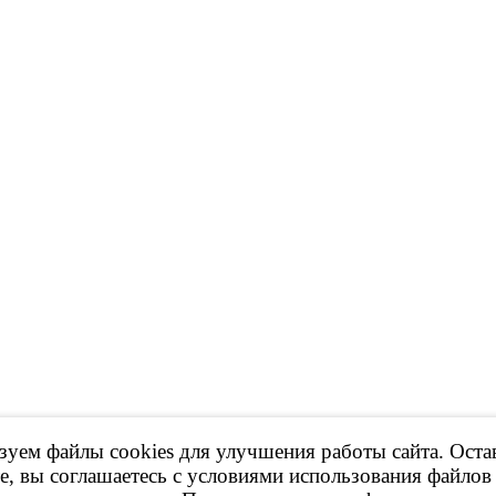
уем файлы cookies для улучшения работы сайта. Оста
 Продажа контрактных ДВС, КПП и др.
е, вы соглашаетесь с условиями использования файлов 