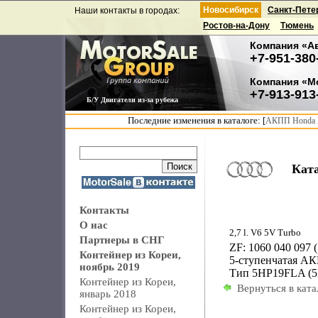
Новосибирск
Санкт-Пете
Наши контакты в городах:
Ростов-на-Дону
Тюмень
Компания «А
+7-951-380
Компания «М
+7-913-913
Б/У Двигатели из-за рубежа
Последние изменения в каталоге: [
АКПП Honda F
Кат
Контакты
О нас
2,7 l. V6 5V Turbo
Партнеры в СНГ
ZF: 1060 040 097
Контейнер из Кореи,
5-ступенчатая А
ноябрь 2019
Тип 5HP19FLA (
Контейнер из Кореи,
Вернуться в ката
январь 2018
Контейнер из Кореи,