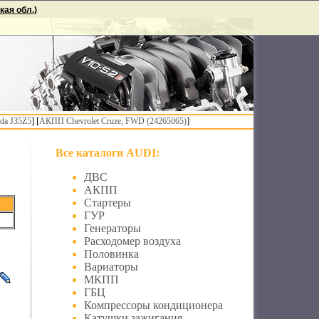
ая обл.)
] [
]
da J35Z5
АКПП Chevrolet Cruze, FWD (24265065)
Все каталоги AUDI:
ДВС
АКПП
Стартеры
ГУР
Генераторы
Расходомер воздуха
Половинка
Вариаторы
МКПП
ГБЦ
Компрессоры кондиционера
Катушки зажигания