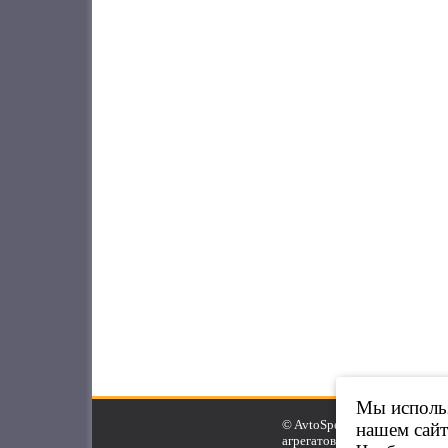
Мы использ
© AvtoSpeed.Ru, 2007-2025.
нашем сайт
агрегатов.