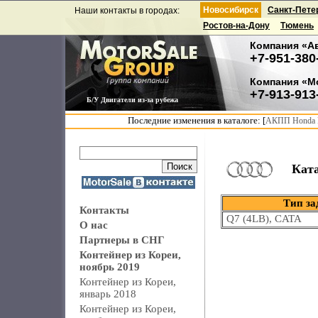
Новосибирск
Санкт-Пете
Наши контакты в городах:
Ростов-на-Дону
Тюмень
Компания «А
+7-951-380
Компания «М
+7-913-913
Б/У Двигатели из-за рубежа
Последние изменения в каталоге: [
АКПП Honda F
Ката
Тип за
Контакты
Q7 (4LB), CATA
О нас
Партнеры в СНГ
Контейнер из Кореи,
ноябрь 2019
Контейнер из Кореи,
январь 2018
Контейнер из Кореи,