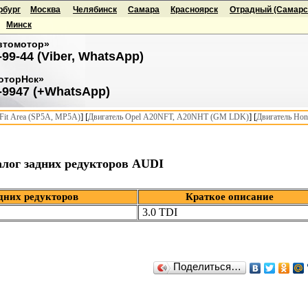
рбург
Москва
Челябинск
Самара
Красноярск
Отрадный (Самарск
Минск
втомотор»
-99-44 (Viber, WhatsApp)
оторНск»
-9947 (+WhatsApp)
] [
] [
it Area (SP5A, MP5A)
Двигатель Opel A20NFT, A20NHT (GM LDK)
Двигатель Hon
лог задних редукторов AUDI
дних редукторов
Краткое описание
3.0 TDI
Поделиться…