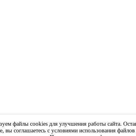
уем файлы cookies для улучшения работы сайта. Оста
 Продажа контрактных ДВС, КПП и др.
е, вы соглашаетесь с условиями использования файлов 