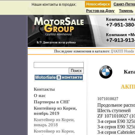
Новосибирск
Санкт-Пете
Наши контакты в городах:
Ростов-на-Дону
Тюмень
Компания «А
+7-951-380
Компания «М
+7-913-913
Б/У Двигатели из-за рубежа
Последние изменения в каталоге: [
АКПП Honda F
Кат
АКПП 
Контакты
О нас
1071010027
Партнеры в СНГ
Продольное расп
Контейнер из Кореи,
Шесть ступеней
ноябрь 2019
ZF 1071010027 (1
Контейнер из Кореи,
3-я серия E90 325i
январь 2018
3-я серия E90 325i
Контейнер из Кореи,
3-я серия Cabriole