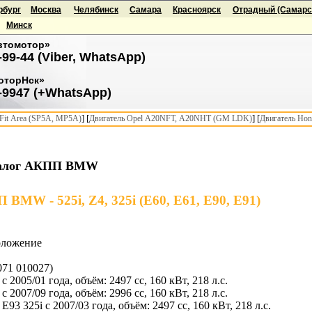
рбург
Москва
Челябинск
Самара
Красноярск
Отрадный (Самарск
Минск
втомотор»
-99-44 (Viber, WhatsApp)
оторНск»
-9947 (+WhatsApp)
] [
] [
it Area (SP5A, MP5A)
Двигатель Opel A20NFT, A20NHT (GM LDK)
Двигатель Hon
алог АКПП BMW
BMW - 525i, Z4, 325i (E60, E61, E90, E91)
оложение
071 010027)
 с 2005/01 года, объём: 2497 сс, 160 кВт, 218 л.с.
 с 2007/09 года, объём: 2996 сс, 160 кВт, 218 л.с.
t E93 325i с 2007/03 года, объём: 2497 сс, 160 кВт, 218 л.с.