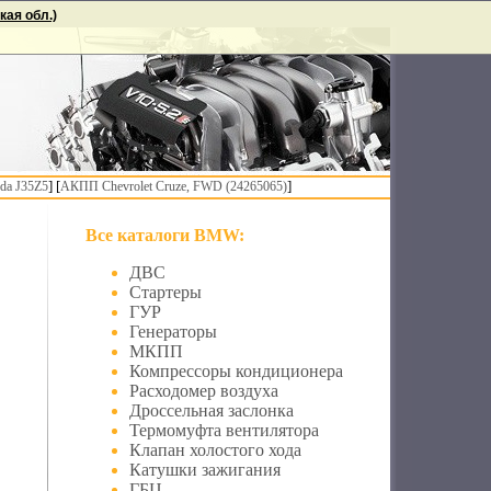
ая обл.)
] [
]
da J35Z5
АКПП Chevrolet Cruze, FWD (24265065)
Все каталоги BMW:
ДВС
Стартеры
ГУР
Генераторы
МКПП
Компрессоры кондиционера
Расходомер воздуха
Дроссельная заслонка
Термомуфта вентилятора
Клапан холостого хода
Катушки зажигания
ГБЦ