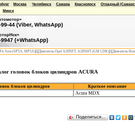
рбург
Москва
Челябинск
Самара
Красноярск
Отрадный (Самарск
Минск
втомотор»
-99-44 (Viber, WhatsApp)
оторНск»
-9947 (+WhatsApp)
] [
] [
it Area (SP5A, MP5A)
Двигатель Opel A20NFT, A20NHT (GM LDK)
Двигатель Hon
алог головок блоков цилиндров ACURA
овок блоков цилиндров
Краткое описание
Acura MDX
Поделиться…