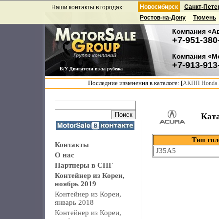
Новосибирск
Санкт-Пете
Наши контакты в городах:
Ростов-на-Дону
Тюмень
Компания «А
+7-951-380
Компания «М
+7-913-913
Б/У Двигатели из-за рубежа
Последние изменения в каталоге: [
АКПП Honda F
Кат
Тип гол
Контакты
J35A5
О нас
Партнеры в СНГ
Контейнер из Кореи,
ноябрь 2019
Контейнер из Кореи,
январь 2018
Контейнер из Кореи,