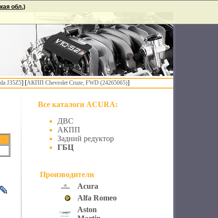
ая обл.)
] [
]
da J35Z5
АКПП Chevrolet Cruze, FWD (24265065)
Все каталоги ACURA:
ДВС
АКПП
Задний редуктор
ГБЦ
Производители
Acura
Alfa Romeo
Aston