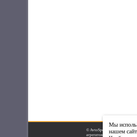
Мы использ
© AvtoSpeed.Ru, 2007-2025.
нашем сайт
агрегатов.