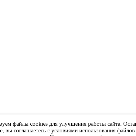
уем файлы cookies для улучшения работы сайта. Оста
 Продажа контрактных ДВС, КПП и др.
е, вы соглашаетесь с условиями использования файлов 