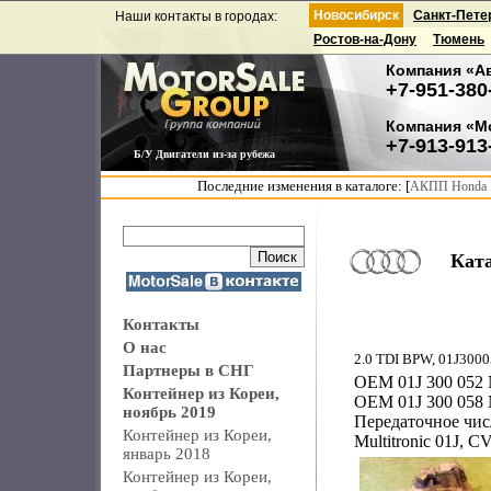
Новосибирск
Санкт-Пете
Наши контакты в городах:
Ростов-на-Дону
Тюмень
Компания «А
+7-951-380
Компания «М
+7-913-913
Б/У Двигатели из-за рубежа
Последние изменения в каталоге: [
АКПП Honda F
Кат
Контакты
О нас
2.0 TDI BPW, 01J300
Партнеры в СНГ
OEM 01J 300 052 
Контейнер из Кореи,
OEM 01J 300 058 
ноябрь 2019
Передаточное чис
Контейнер из Кореи,
Multitronic 01J, C
январь 2018
Контейнер из Кореи,