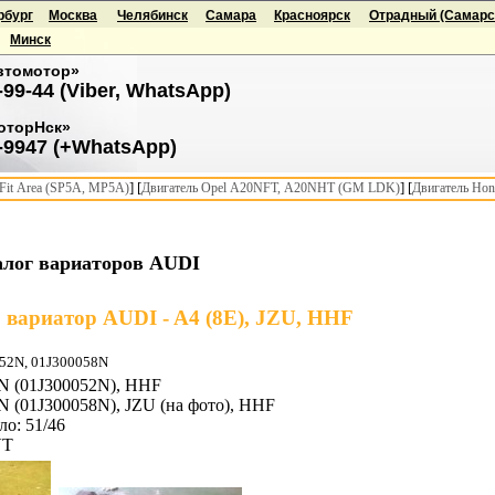
рбург
Москва
Челябинск
Самара
Красноярск
Отрадный (Самарск
Минск
втомотор»
-99-44 (Viber, WhatsApp)
оторНск»
-9947 (+WhatsApp)
] [
] [
it Area (SP5A, MP5A)
Двигатель Opel A20NFT, A20NHT (GM LDK)
Двигатель Hon
алог вариаторов AUDI
вариатор AUDI - A4 (8E), JZU, HHF
052N, 01J300058N
N (01J300052N), HHF
N (01J300058N), JZU (на фото), HHF
ло: 51/46
VT