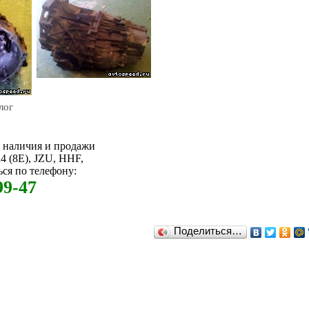
лог
м наличия и продажи
 (8E), JZU, HHF,
ся по телефону:
99-47
Поделиться…