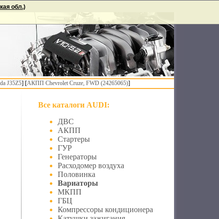
ая обл.)
] [
]
da J35Z5
АКПП Chevrolet Cruze, FWD (24265065)
Все каталоги AUDI:
ДВС
АКПП
Стартеры
ГУР
Генераторы
Расходомер воздуха
Половинка
Вариаторы
МКПП
ГБЦ
Компрессоры кондиционера
Катушки зажигания