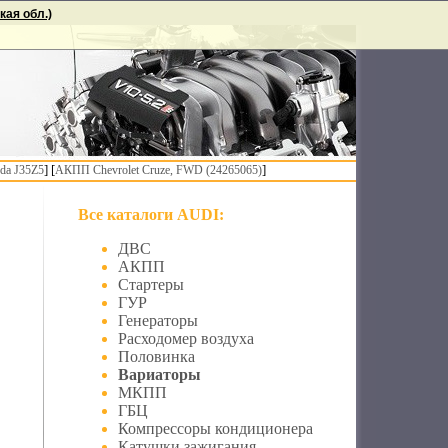
ая обл.)
] [
]
da J35Z5
АКПП Chevrolet Cruze, FWD (24265065)
Все каталоги AUDI:
ДВС
АКПП
Стартеры
ГУР
Генераторы
Расходомер воздуха
Половинка
Вариаторы
МКПП
ГБЦ
Компрессоры кондиционера
Катушки зажигания