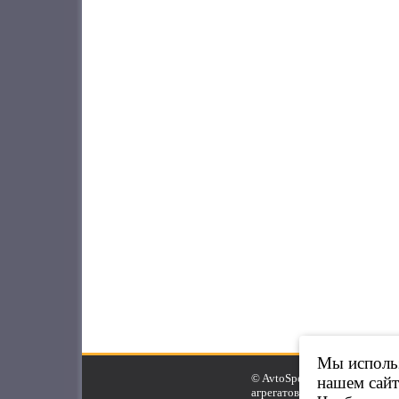
Мы использ
© AvtoSpeed.Ru, 2007-2025.
нашем сайт
агрегатов.