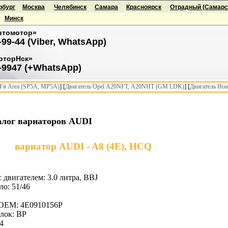
рбург
Москва
Челябинск
Самара
Красноярск
Отрадный (Самарск
Минск
втомотор»
-99-44 (Viber, WhatsApp)
оторНск»
-9947 (+WhatsApp)
] [
] [
it Area (SP5A, MP5A)
Двигатель Opel A20NFT, A20NHT (GM LDK)
Двигатель Hon
алог вариаторов AUDI
вариатор AUDI - A8 (4E), HCQ
 двигателем: 3.0 литра, BBJ
ло: 51/46
 OEM: 4E0910156P
лок: BP
4