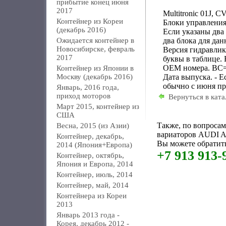
прибытие конец июня
2017
Multitronic 01J, C
Контейнер из Кореи
Блоки управления
(декабрь 2016)
Если указаны два 
Ожидается контейнер в
два блока для дан
Новосибирске, февраль
Версия гидравлики
2017
буквы в таблице.
OEM номера. BC
Контейнер из Японии в
Москву (декабрь 2016)
Дата выпуска. - Е
обычно с июня пр
Январь, 2016 года,
приход моторов
Вернуться в ката
Март 2015, контейнер из
США
Также, по вопроса
Весна, 2015 (из Азии)
вариаторов AUDI A
Контейнер, декабрь,
Вы можете обратить
2014 (Япония+Европа)
+7 913 913-
Контейнер, октябрь,
Япония и Европа, 2014
Контейнер, июль, 2014
Контейнер, май, 2014
Контейнера из Кореи
2013
Январь 2013 года -
Корея, декабрь 2012 -