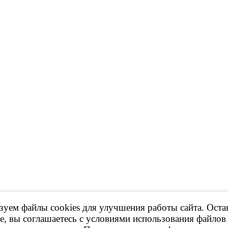
уем файлы cookies для улучшения работы сайта. Оста
 Продажа контрактных ДВС, КПП и др.
е, вы соглашаетесь с условиями использования файлов 