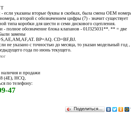
VT
 - если указаны вторые буквы в скобках, была смена OEM номер
номера, а второй с обозначением цифры (7) - значит существует
ной типа коробки для шести и семи дискового сцепления.
 - полное обозначение блока клапанов - 01J325031**. ** = две
 Были замены
=S,AE,AM,AF,AT. BP=AQ. CD=BF,BJ.
сли не указано с точностью до месяца, то указан модельный год ,
едыдущего года по июнь текущего.
лог
м наличия и продажи
8 (4E), HCQ,
ся по телефону:
99-47
Поделиться…