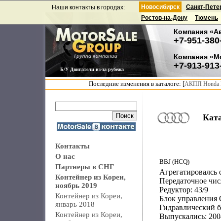
Новосибирск
Санкт-Пете
Наши контакты в городах:
Ростов-на-Дону
Тюмень
Компания «А
+7-951-380
Компания «М
+7-913-913
Б/У Двигатели из-за рубежа
Последние изменения в каталоге: [
АКПП Honda F
Кат
Контакты
О нас
BBJ (HCQ)
Партнеры в СНГ
Агрегатировалсь с
Контейнер из Кореи,
Передаточное чис
ноябрь 2019
Редуктор: 43/9
Контейнер из Кореи,
Блок управления
январь 2018
Гидравлический б
Контейнер из Кореи,
Выпускались: 200