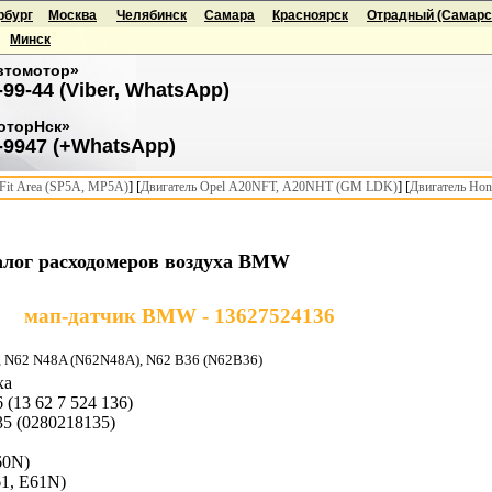
рбург
Москва
Челябинск
Самара
Красноярск
Отрадный (Самарск
Минск
втомотор»
-99-44 (Viber, WhatsApp)
оторНск»
-9947 (+WhatsApp)
] [
] [
it Area (SP5A, MP5A)
Двигатель Opel A20NFT, A20NHT (GM LDK)
Двигатель Hon
алог расходомеров воздуха BMW
мап-датчик BMW - 13627524136
 N62 N48A (N62N48A), N62 B36 (N62B36)
ха
(13 62 7 524 136)
35 (0280218135)
60N)
61, E61N)