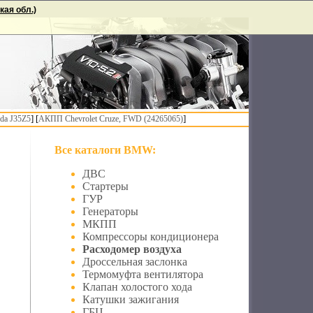
ая обл.)
] [
]
da J35Z5
АКПП Chevrolet Cruze, FWD (24265065)
Все каталоги BMW:
ДВС
Стартеры
ГУР
Генераторы
МКПП
Компрессоры кондиционера
Расходомер воздуха
Дроссельная заслонка
Термомуфта вентилятора
Клапан холостого хода
Катушки зажигания
ГБЦ