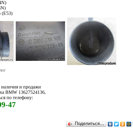
4N)
3N)
5 (E53)
лог
м наличия и продажи
уха BMW 13627524136,
ся по телефону:
99-47
Поделиться…