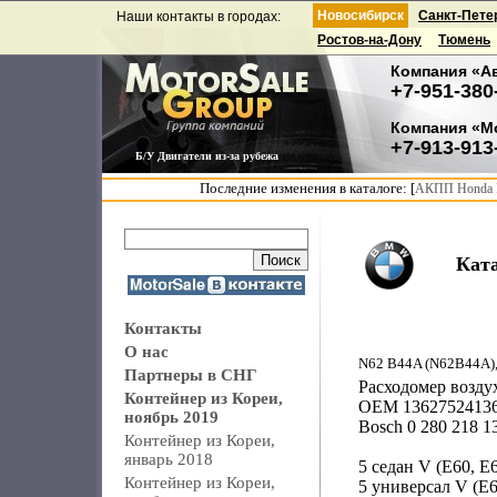
Новосибирск
Санкт-Пете
Наши контакты в городах:
Ростов-на-Дону
Тюмень
Компания «А
+7-951-380
Компания «М
+7-913-913
Б/У Двигатели из-за рубежа
Последние изменения в каталоге: [
АКПП Honda F
Кат
Контакты
О нас
N62 B44A (N62B44A),
Партнеры в СНГ
Расходомер возду
Контейнер из Кореи,
OEM 13627524136 
ноябрь 2019
Bosch 0 280 218 1
Контейнер из Кореи,
январь 2018
5 седан V (E60, E
Контейнер из Кореи,
5 универсал V (E