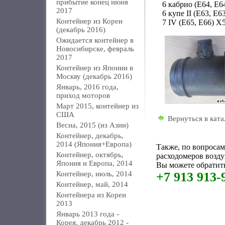
прибытие конец июня
6 кабрио (E64, E6
2017
6 купе II (E63, E6
Контейнер из Кореи
7 IV (E65, E66) X
(декабрь 2016)
Ожидается контейнер в
Новосибирске, февраль
2017
Контейнер из Японии в
Москву (декабрь 2016)
Январь, 2016 года,
приход моторов
Март 2015, контейнер из
США
Вернуться в ката
Весна, 2015 (из Азии)
Контейнер, декабрь,
2014 (Япония+Европа)
Также, по вопроса
Контейнер, октябрь,
расходомеров возд
Япония и Европа, 2014
Вы можете обратить
Контейнер, июль, 2014
+7 913 913-
Контейнер, май, 2014
Контейнера из Кореи
2013
Январь 2013 года -
Корея, декабрь 2012 -