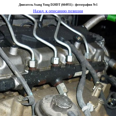
Двигатель Ssang Yong D20DT (664951) : фотография №1
Назад, к описанию позиции