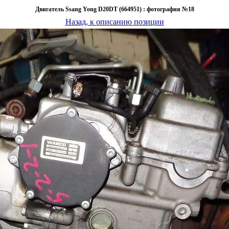
Двигатель Ssang Yong D20DT (664951) : фотография №18
Назад, к описанию позиции